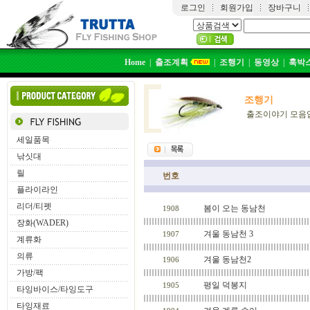
로그인
회원가입
장바구니
Home
|
출조계획
|
조행기
|
동영상
|
훅박
조행기
출조이야기 모음
세일품목
낚싯대
릴
번호
플라이라인
리더/티펫
봄이 오는 동남천
1908
장화(WADER)
겨울 동남천 3
1907
계류화
의류
겨울 동남천2
1906
가방/팩
평일 덕봉지
1905
타잉바이스/타잉도구
타잉재료