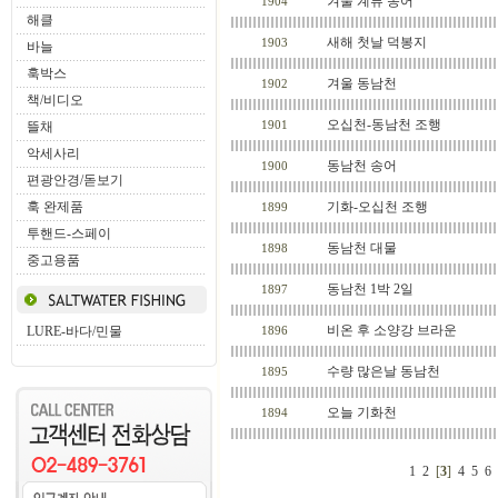
겨울 계류 송어
1904
해클
새해 첫날 덕봉지
1903
바늘
훅박스
겨울 동남천
1902
책/비디오
오십천-동남천 조행
뜰채
1901
악세사리
동남천 송어
1900
편광안경/돋보기
훅 완제품
기화-오십천 조행
1899
투핸드-스페이
동남천 대물
1898
중고용품
동남천 1박 2일
1897
비온 후 소양강 브라운
LURE-바다/민물
1896
수량 많은날 동남천
1895
오늘 기화천
1894
1
2
[
3
]
4
5
6