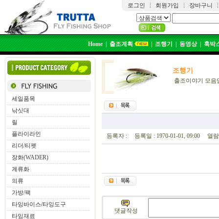
로그인
회원가입
장바구니
Home
|
출조계획
|
조행기
|
동영상
|
훅박
조행기
출조이야기 모음
세일품목
낚싯대
릴
플라이라인
등록자 : 등록일 : 1970-01-01, 09:00 열람 
리더/티펫
장화(WADER)
계류화
의류
가방/팩
타잉바이스/타잉도구
댓글작성
타잉재료