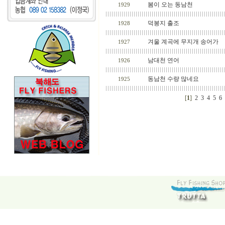
봄이 오는 동남천
1929
덕봉지 출조
1928
겨울 계곡에 무지개 송어가
1927
남대천 연어
1926
동남천 수량 많네요
1925
[
1
]
2
3
4
5
6