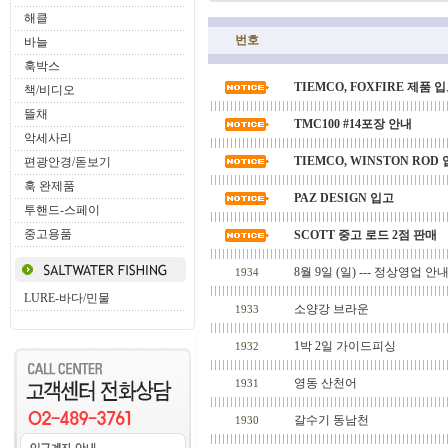
해클
번호
바늘
훅박스
TIEMCO, FOXFIRE 제품 
책/비디오
뜰채
TMC100 #14포장 안내
악세사리
TIEMCO, WINSTON ROD
편광안경/돋보기
훅 완제품
PAZ DESIGN 입고
투핸드-스페이
중고용품
SCOTT 중고 로드 2점 판매
8월 9일 (일) --- 정상영업 안
1934
LURE-바다/민물
소양강 브라운
1933
1박 2일 가이드피싱
1932
영동 산천어
1931
갈수기 동남천
1930