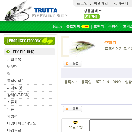
로그인
회원가입
장바구니
Home
|
출조계획
|
조행기
|
동영상
|
훅박
조행기
출조이야기 모음
세일품목
낚싯대
릴
플라이라인
등록자 : 등록일 : 1970-01-01, 09:00 열람 
리더/티펫
장화(WADER)
계류화
의류
가방/팩
타잉바이스/타잉도구
댓글작성
타잉재료