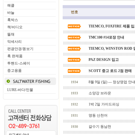
해클
번호
바늘
훅박스
TIEMCO, FOXFIRE 제품 
책/비디오
뜰채
TMC100 #14포장 안내
악세사리
TIEMCO, WINSTON ROD
편광안경/돋보기
훅 완제품
PAZ DESIGN 입고
투핸드-스페이
중고용품
SCOTT 중고 로드 2점 판매
8월 9일 (일) --- 정상영업 안
1934
LURE-바다/민물
소양강 브라운
1933
1박 2일 가이드피싱
1932
영동 산천어
1931
갈수기 동남천
1930