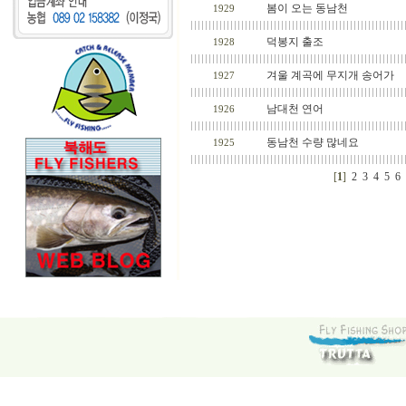
봄이 오는 동남천
1929
덕봉지 출조
1928
겨울 계곡에 무지개 송어가
1927
남대천 연어
1926
동남천 수량 많네요
1925
[
1
]
2
3
4
5
6