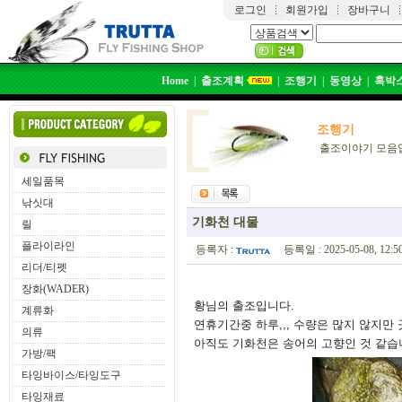
로그인
회원가입
장바구니
Home
|
출조계획
|
조행기
|
동영상
|
훅박
조행기
출조이야기 모음
세일품목
낚싯대
기화천 대물
릴
플라이라인
등록자 :
등록일 : 2025-05-08, 12:
리더/티펫
장화(WADER)
황님의 출조입니다.
계류화
연휴기간중 하루,,, 수량은 많지 않지만
의류
아직도 기화천은 송어의 고향인 것 같습
가방/팩
타잉바이스/타잉도구
타잉재료