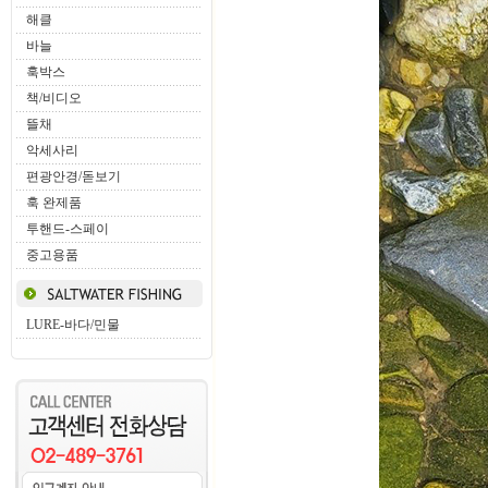
해클
바늘
훅박스
책/비디오
뜰채
악세사리
편광안경/돋보기
훅 완제품
투핸드-스페이
중고용품
LURE-바다/민물