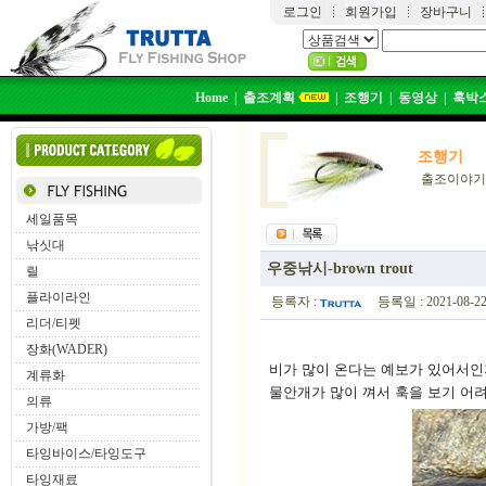
로그인
회원가입
장바구니
Home
|
출조계획
|
조행기
|
동영상
|
훅박
조행기
출조이야기
세일품목
낚싯대
우중낚시-brown trout
릴
플라이라인
등록자 :
등록일 : 2021-08-22,
리더/티펫
장화(WADER)
비가 많이 온다는 예보가 있어서인
계류화
물안개가 많이 껴서 훅을 보기 어
의류
가방/팩
타잉바이스/타잉도구
타잉재료