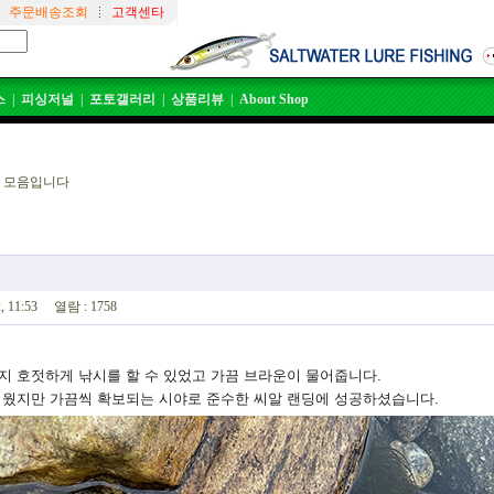
주문배송조회
고객센타
스
|
피싱저널
|
포토갤러리
|
상품리뷰
|
About Shop
 모음입니다
 11:53 열람 : 1758
지 호젓하게 낚시를 할 수 있었고 가끔 브라운이 물어줍니다.
려웠지만 가끔씩 확보되는 시야로 준수한 씨알 랜딩에 성공하셨습니다.