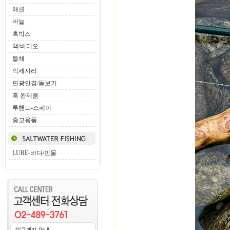
해클
바늘
훅박스
책/비디오
뜰채
악세사리
편광안경/돋보기
훅 완제품
투핸드-스페이
중고용품
LURE-바다/민물